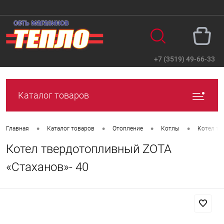
+7 (3519) 49-66-33
Вход
Регистрация
Каталог товаров
•
•
•
•
Главная
Каталог товаров
Отопление
Котлы
Котел т
Котел твердотопливный ZOTA
«Стаханов»- 40