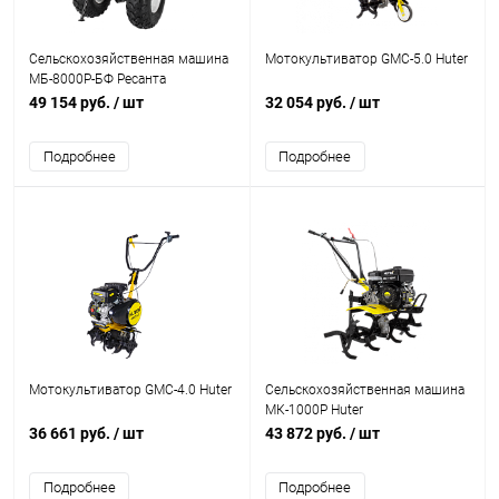
Сельскохозяйственная машина
Мотокультиватор GMC-5.0 Huter
МБ-8000P-БФ Ресанта
49 154 руб.
/ шт
32 054 руб.
/ шт
Подробнее
Подробнее
Мотокультиватор GMC-4.0 Huter
Сельскохозяйственная машина
МК-1000P Huter
36 661 руб.
/ шт
43 872 руб.
/ шт
Подробнее
Подробнее