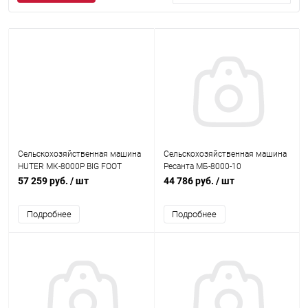
Сельскохозяйственная машина
Сельскохозяйственная машина
HUTER МК-8000P BIG FOOT
Ресанта МБ-8000-10
57 259 руб.
/ шт
44 786 руб.
/ шт
Подробнее
Подробнее