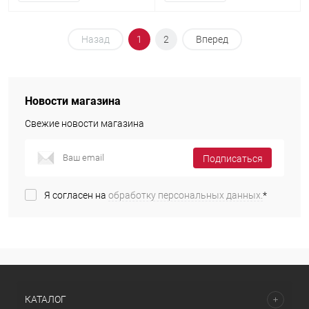
Назад
1
2
Вперед
Новости магазина
Свежие новости магазина
Подписаться
Я согласен на
обработку персональных данных.
*
КАТАЛОГ