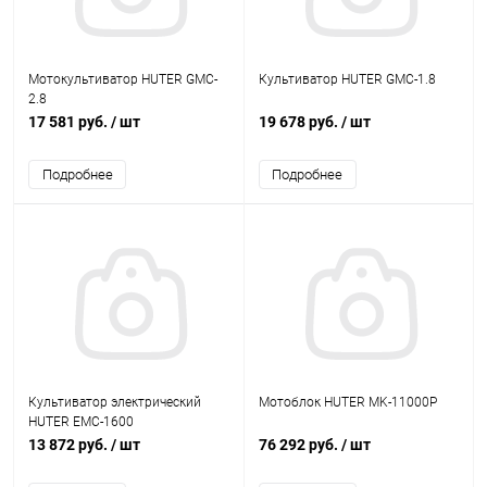
Мотокультиватор HUTER GMC-
Культиватор HUTER GMC-1.8
2.8
17 581 руб.
/ шт
19 678 руб.
/ шт
Подробнее
Подробнее
Культиватор электрический
Мотоблок HUTER MK-11000P
HUTER ЕМС-1600
13 872 руб.
/ шт
76 292 руб.
/ шт