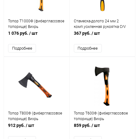
Топор Т1000Ф (фиберглассовое
Стамеска-долото 24 мм 2
топорище) Вихрь
комп.усиленная рукоятка CrV
Вихрь
1 076 руб.
/ шт
367 руб.
/ шт
Подробнее
Подробнее
Топор Т800Ф (фиберглассовое
Топор Т600Ф (фиберглассовое
топорище) Вихрь
топорище) Вихрь
912 руб.
/ шт
859 руб.
/ шт