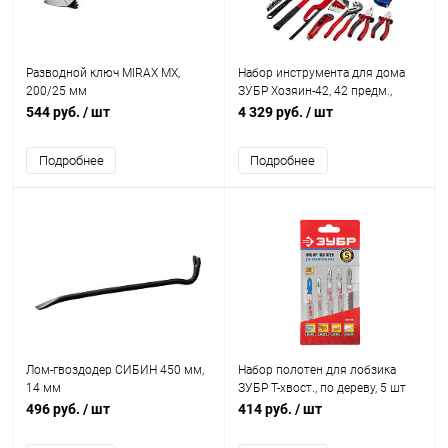
Разводной ключ MIRAX MX,
Набор инструмента для дома
200/25 мм
ЗУБР Хозяин-42, 42 предм.,
универсальный
544 руб.
/ шт
4 329 руб.
/ шт
Подробнее
Подробнее
Лом-гвоздодер СИБИН 450 мм,
Набор полотен для лобзика
14 мм
ЗУБР T-хвост., по дереву, 5 шт
496 руб.
/ шт
414 руб.
/ шт