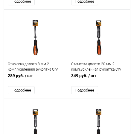
Подробнее
Подробнее
Стамеска-долото 8 мм 2
Стамеска-долото 20 мм 2
комп.усиленная рукоятка CrV
комп.усиленная рукоятка CrV
Вихрь
Вихрь
289 руб.
/ шт
349 руб.
/ шт
Подробнее
Подробнее