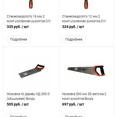
Стамеска-долото 16 мм 2
Стамеска-долото 12 мм 2
комп.усиленная рукоятка CrV
комп.усиленная рукоятка CrV
Вихрь
Вихрь
335 руб.
/ шт
324 руб.
/ шт
Подробнее
Подробнее
Ножовка по дереву НД 350 О
Ножовка 500 мм 3D заточка 2
(обушковая) Вихрь
комп.рукоятка Вихрь
505 руб.
/ шт
697 руб.
/ шт
Подробнее
Подробнее