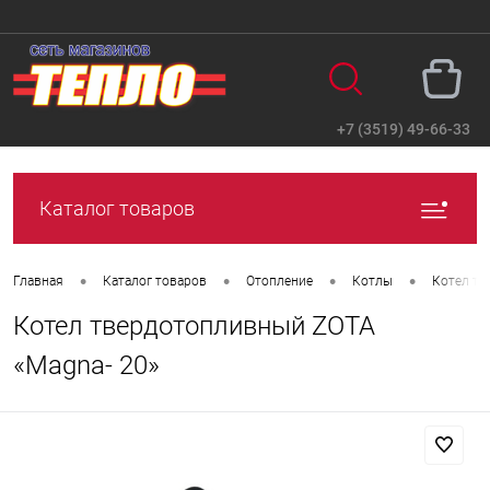
+7 (3519) 49-66-33
Вход
Регистрация
Каталог товаров
•
•
•
•
Главная
Каталог товаров
Отопление
Котлы
Котел т
Котел твердотопливный ZOTA
«Magna- 20»