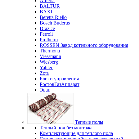
Arderia
BALTUR
BAXI
Beretta Riello
Bosch Buderus
Drazice
Ferroli
Protherm
ROSSEN Завод котельного оборудования
Thermona
Viessmann
Wiesberg
Yahtec
Zota
Блоки управления
РостовГазАппарат
Эван
Теплые полы
Теплый пол без монтажа
Комплектующие для теплого пола
Саморегулирующийся нагревательный