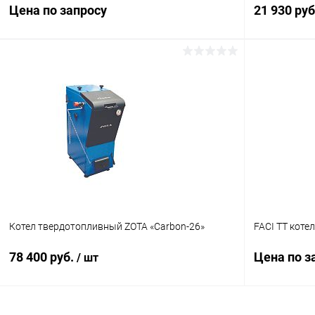
Цена по запросу
21 930 ру
Запросить цену
Купить в 1 клик
Сравнение
Купить в 1
В избранное
Под заказ
В избранн
Котел твердотопливный ZOTA «Carbon-26»
FACI TT коте
78 400 руб.
Цена по з
/ шт