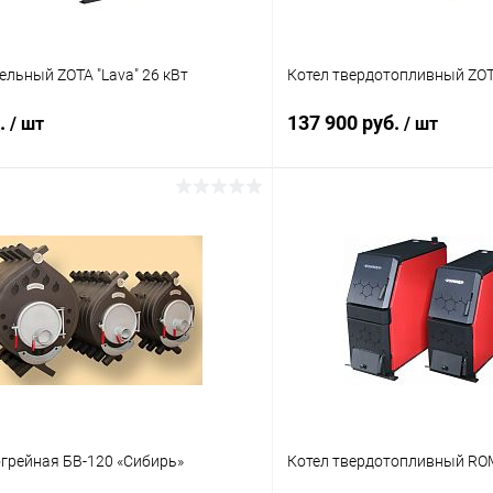
ельный ZOTA "Lava" 26 кВт
Котел твердотопливный ZOT
б.
137 900 руб.
/ шт
/ шт
В корзину
В корз
 клик
Сравнение
Купить в 1 клик
ое
Под заказ
В избранное
огрейная БВ-120 «Сибирь»
Котел твердотопливный R