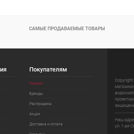
 клик
Сравнение
ое
Под заказ
САМЫЕ ПРОДАВАЕМЫЕ ТОВАРЫ
ия
Покупателям
Copyright
Каталог
магазино
водоснаб
Бренды
проектир
Распродажа
защищен
Акции
Наш адрес
Доставка и оплата
ул. 1-ая 