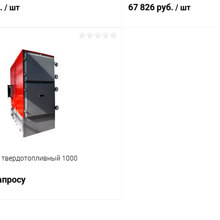
б.
67 826 руб.
/ шт
/ шт
В корзину
В корз
 клик
Сравнение
Купить в 1 клик
ое
Под заказ
В избранное
л твердотопливный 1000
апросу
Запросить цену