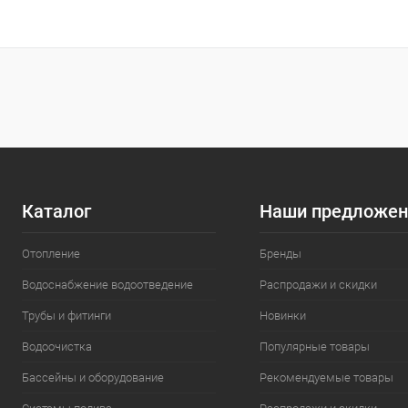
В корзину
Купить в 1
Купить в 1 клик
Сравнение
В избранн
В избранное
Под заказ
Каталог
Наши предложен
Отопление
Бренды
Водоснабжение водоотведение
Распродажи и скидки
Трубы и фитинги
Новинки
Водоочистка
Популярные товары
Бассейны и оборудование
Рекомендуемые товары