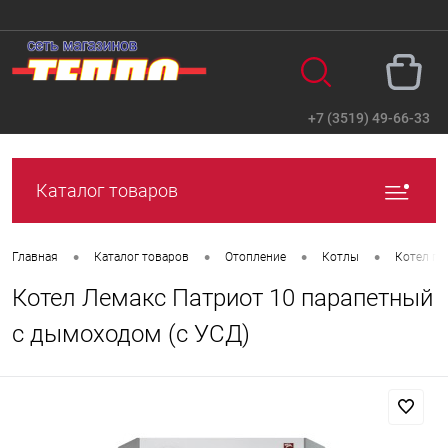
+7 (3519) 49-66-33
Вход
Регистрация
Каталог товаров
•
•
•
•
Главная
Каталог товаров
Отопление
Котлы
Котел га
Котел Лемакс Патриот 10 парапетный
с дымоходом (с УСД)