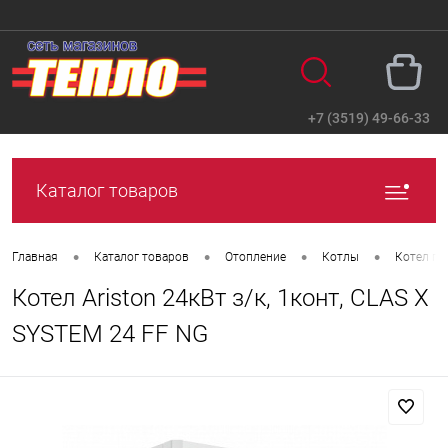
+7 (3519) 49-66-33
Вход
Регистрация
Каталог товаров
•
•
•
•
Главная
Каталог товаров
Отопление
Котлы
Котел га
Котел Ariston 24кВт з/к, 1конт, CLAS X
SYSTEM 24 FF NG