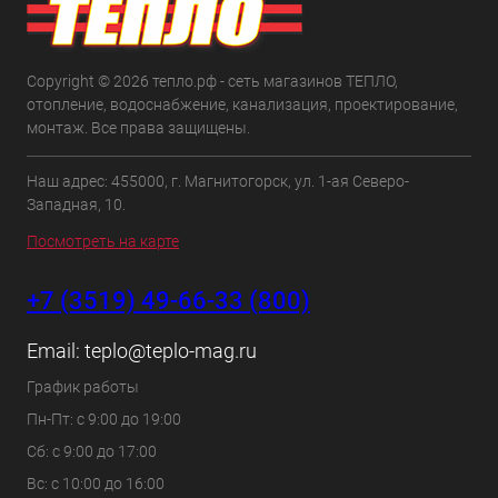
Copyright © 2026 тепло.рф - сеть магазинов ТЕПЛО,
отопление, водоснабжение, канализация, проектирование,
монтаж. Все права защищены.
Наш адрес: 455000, г. Магнитогорск, ул. 1-ая Северо-
Западная, 10.
Посмотреть на карте
+7 (3519) 49-66-33 (800)
Email:
teplo@teplo-mag.ru
График работы
Пн-Пт: с 9:00 до 19:00
Сб: с 9:00 до 17:00
Вс: с 10:00 до 16:00