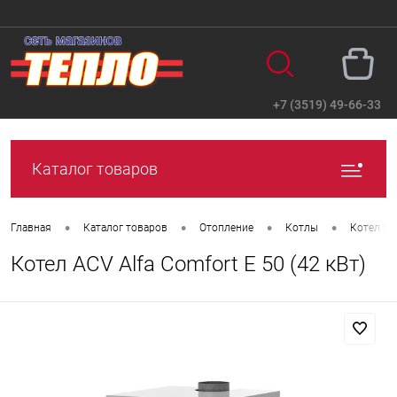
+7 (3519) 49-66-33
Вход
Регистрация
Каталог товаров
•
•
•
•
Главная
Каталог товаров
Отопление
Котлы
Котел га
Котел ACV Alfa Comfort E 50 (42 кВт)