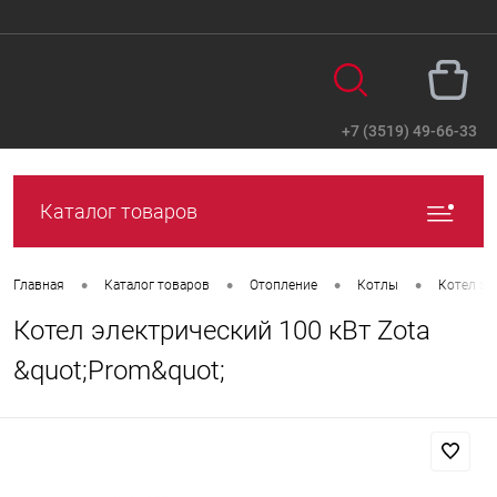
+7 (3519) 49-66-33
Вход
Регистрация
Каталог товаров
•
•
•
•
Главная
Каталог товаров
Отопление
Котлы
Котел эл
Котел электрический 100 кВт Zota
&quot;Prom&quot;