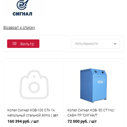
Возврат к списку
популярности
Фильтр
Котел Сигнал КОВ-100 СТн 1к
Котел Сигнал КОВ- 50 СТ1пс/
напольный стальной Atmo ( авт.
САБК-ТР "СИГНАЛ"
TGV508)
160 394 руб.
/ шт
72 000 руб.
/ шт