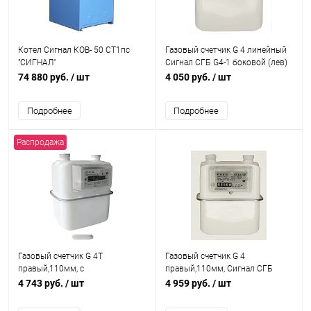
Котел Сигнал КОВ- 50 СТ1пс
Газовый счетчик G 4 линейный
"СИГНАЛ"
Сигнал СГБ G4-1 боковой (лев)
206мм, М33*1.5
74 880 руб.
/ шт
4 050 руб.
/ шт
Подробнее
Подробнее
Распродажа
Газовый счетчик G 4Т
Газовый счетчик G 4
правый,110мм, с
правый,110мм, Сигнал СГБ
термокоррекцией Сигнал
4 743 руб.
/ шт
4 959 руб.
/ шт
СГБЭТ