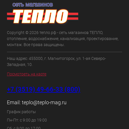
Copyright © 2026 тепло.рф - сеть магазинов ТЕПЛО,
отопление, водоснабжение, канализация, проектирование,
монтаж. Все права защищены.
Наш адрес: 455000, г. Магнитогорск, ул. 1-ая Северо-
Западная, 10.
Посмотреть на карте
+7 (3519) 49-66-33 (800)
Email:
teplo@teplo-mag.ru
График работы
Пн-Пт: с 9:00 до 19:00
Сб: с 9:00 до 17:00