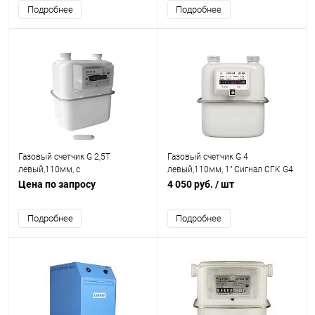
Подробнее
Подробнее
Газовый счетчик G 2,5Т
Газовый счетчик G 4
левый,110мм, с
левый,110мм, 1" Сигнал СГК G4
термокоррекцией Сигнал
Цена по запросу
4 050 руб.
/ шт
СГБЭТ
Подробнее
Подробнее