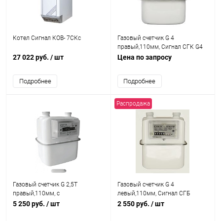
Котел Сигнал КОВ- 7СКс
Газовый счетчик G 4
правый,110мм, Сигнал СГК G4
(1")
27 022 руб.
/ шт
Цена по запросу
Подробнее
Подробнее
Распродажа
Газовый счетчик G 2,5Т
Газовый счетчик G 4
правый,110мм, с
левый,110мм, Сигнал СГБ
термокоррекцией Сигнал
5 250 руб.
/ шт
2 550 руб.
/ шт
СГБЭТ