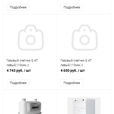
Подробнее
Подробнее
Газовый счетчик G 4Т
Газовый счетчик G 4Т
левый,110мм, с
левый,110мм, с
термокоррекцией Сигма СГБТ
термокоррекцией Сигнал
4 743 руб.
/ шт
4 650 руб.
/ шт
СГБЭТ
Подробнее
Подробнее