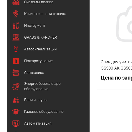
Системы полива
Климатическая техника
Инструмент
GRASS & KARCHER
Автосигнализации
Пожаротушение
Слив для унитаз
GS500-АК GS50
Сантехника
Цена по зап
Энергосберегающее
оборудование
Бани и сауны
Запр
Газовое оборудование
Купить в 1 кл
Автоматизация
В избранное