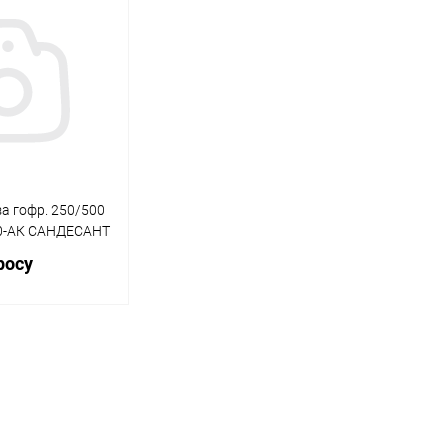
а гофр. 250/500
0-АК САНДЕСАНТ
росу
осить цену
ик
Сравнение
Под заказ