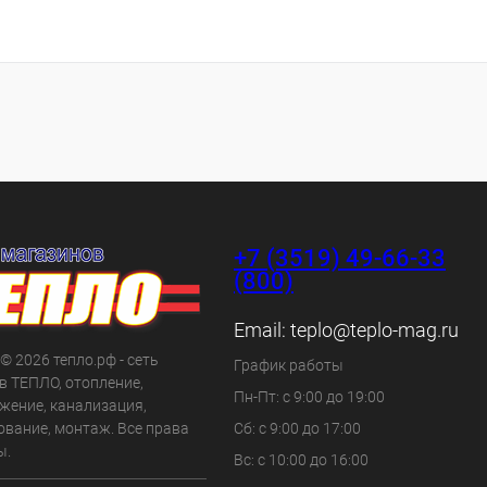
+7 (3519) 49-66-33
(800)
Email:
teplo@teplo-mag.ru
 © 2026 тепло.рф - сеть
График работы
в ТЕПЛО, отопление,
Пн-Пт: с 9:00 до 19:00
жение, канализация,
ование, монтаж. Все права
Сб: с 9:00 до 17:00
ы.
Вс: с 10:00 до 16:00