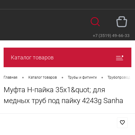
+7 (3519) 49-66-33
Вход
Регистрация
Каталог товаров
•
•
•
Главная
Каталог товаров
Трубы и фитинги
Трубопровод
Муфта Н-пайка 35х1&quot; для
медных труб под пайку 4243g Sanha